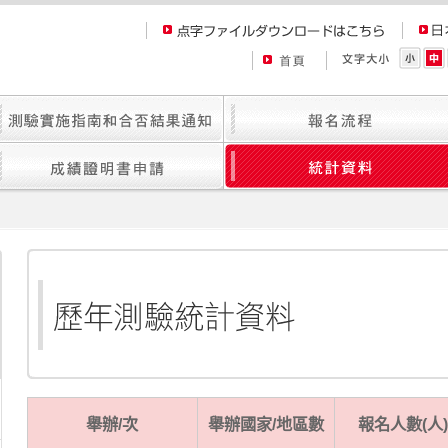
舉辦/次
舉辦國家/地區數
報名人數(人)