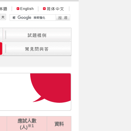
應試人數
資料
※1
(人)