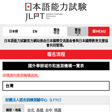
簡体
繁体
EN
MENU
日本語
中文
中文
日本語能力試驗官方網站係由日本國際交流基金會與日本國際教育支援協
會共同管理。
報名流程
國外舉辦城市和施測機構一覽表
詳情請向施測機構諮詢。
台灣
財團法人語言訓練測驗中心（LTTC）
台北, 高雄, 台中, 桃園
國家・地區