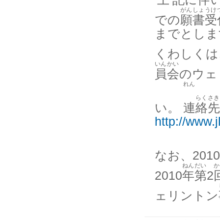
がん
しょ
うけ
での
願
書
受
までとしま
くわしくは
いん
かい
員
会
のウェ
れん
らく
さき
い。
連
絡
先
http://www.j
なお、2010
ねん
だい
か
2010
年
第
2
ェリントン