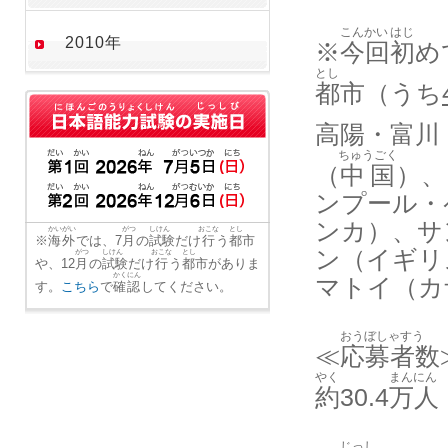
こんかい
はじ
2010年
※
今回
初
め
とし
都市
（うち
高陽・富川
ちゅうごく
（
中国
）、
ンプール・
ンカ）、サ
かいがい
がつ
しけん
おこな
とし
※
海外
では、7
月
の
試験
だけ
行
う
都市
ン（イギリ
がつ
しけん
おこな
とし
や、12
月
の
試験
だけ
行
う
都市
がありま
かくにん
マトイ（カ
す。
こちら
で
確認
してください。
おうぼしゃすう
≪
応募者数
やく
まんにん
約
30.4
万人
じっし