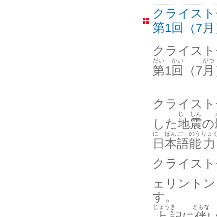
クライスト
第1回（7
クライスト
だい
かい
がつ
第
1
回
（7
月
クライスト
じ
しん
した
地
震
の
に
ほん
ご
のう
りょ
日
本
語
能
力
クライスト
ェリントン
す。
じょう
き
ともな
上
記
に
伴