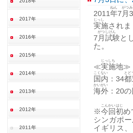
2018年
ねん
がつ
み
2011
年
7
月
2017年
じっし
実施
されま
がつ
しけん
7
月
試験
と
2016年
た。
2015年
じっしち
≪
実施地
≫
2014年
こくない
とど
国内
：34
都
かいがい
海外
：20の
2013年
こんかい
はじ
2012年
※
今回
初
め
シンガポー
イギリス、
2011年