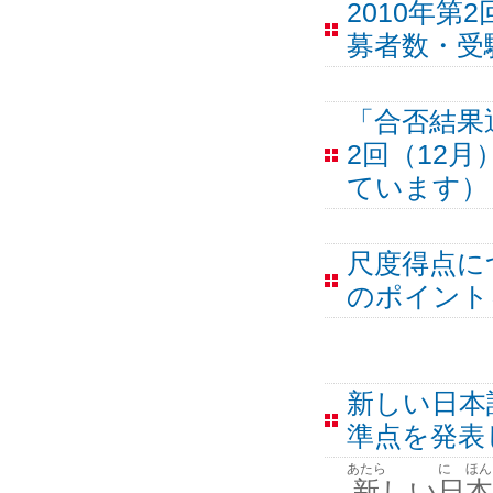
2010年
募者数・受
「合否結果
2回（12
ています）
尺度得点に
のポイント
新しい日本
準点を発表
あたら
に
ほん
新
しい
日
本