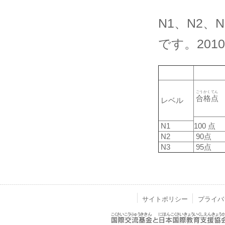
N1、N2、
です。2010
ごう
かく
てん
合
格
点
レベル
N1
100 点
N2
90点
N3
95点
サイトポリシー
プライバ