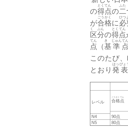
とくてん
ふた
の
得点
の
二
ごう
かく
ひつ
が
合
格
に
必
く
ぶん
とく
てん
区
分
の
得
点
てん
き
じゅん
て
点
（
基
準
このたび、
はっ
ぴょ
とおり
発
ごう
かく
てん
合
格
点
レベル
N4
90点
N5
80点