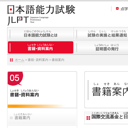
ホーム
> 書籍･資料案内 > 書籍案内
こくさいこうりゅうききん
にほ
国際交流基金
と
日