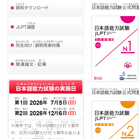
にほんごのうりょくしけん
こうしきもんだ
日本語能力試験
公式問
にほんごのうりょくしけん
こうしきもんだ
日本語能力試験
公式問
かいがい
がつ
しけん
おこな
とし
※
海外
では、7
月
の
試験
だけ
行
う
都市
がつ
しけん
おこな
とし
や、12
月
の
試験
だけ
行
う
都市
がありま
かくにん