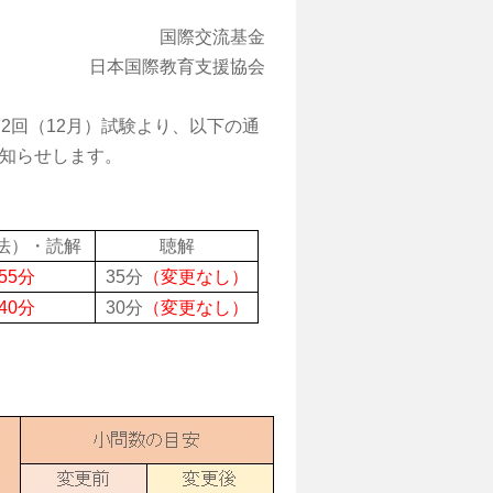
国際交流基金
日本国際教育支援協会
第
2
回（
12
月）試験より、以下の通
知らせします。
法）・読解
聴解
55
分
35
分
（変更なし）
40
分
30
分
（変更なし）