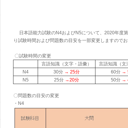
日本語能力試験の
N4
および
N5
について、
2020
年度
り試験時間および問題数の目安を一部変更しますのでお
〇試験時間の変更
言語知識（文字・語彙）
言語知識（文
N4
30
分
→
25
分
60
分
→
N5
25
分
→
20
分
50
分
→
〇問題数の目安の変更
・N4