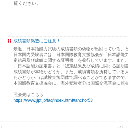
覧ください。
成績書類偽造にご注意！
最近、日本語能力試験の成績書類の偽物が出回っている、
日本国内受験者には、日本国際教育支援協会が「日本語能
定結果及び成績に関する証明書」を発行しています。また
「日本語能力認定書」と「認定結果及び成績に関する証明
成績書類が本物かどうか、また、成績書類を所持している
たかどうか、は試験実施団体で調べることができますので
本国際教育支援協会に、海外受験者分は国際交流基金に照
照会先はこちら
https://www.jlpt.jp/faq/index.html#anchor53
しゅう