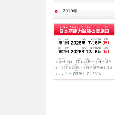
2010年
かいがい
がつ
しけん
おこな
とし
※
海外
では、7
月
の
試験
だけ
行
う
都市
がつ
しけん
おこな
とし
や、12
月
の
試験
だけ
行
う
都市
がありま
かくにん
す。
こちら
で
確認
してください。