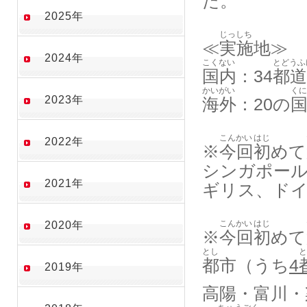
た。
2025年
じっしち
≪
実施地
≫
2024年
こくない
とどうふ
国内
：34
都道
かいがい
くに
2023年
海外
：20の
こんかい
はじ
2022年
※
今回
初
めて
シンガポー
2021年
ギリス、ド
こんかい
はじ
2020年
※
今回
初
めて
とし
と
都市
（うち
4
2019年
高陽・富川・