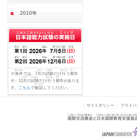
2010年
かいがい
がつ
しけん
おこな
とし
※
海外
では、7
月
の
試験
だけ
行
う
都市
がつ
しけん
おこな
とし
や、12
月
の
試験
だけ
行
う
都市
がありま
かくにん
す。
こちら
で
確認
してください。
サイトポリシー
プライバ