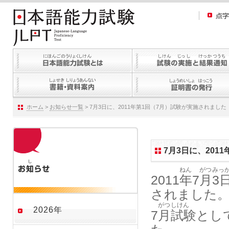
ホーム
>
お知らせ一覧
> 7月3日に、2011年第1回（7月）試験が実施されました
7月3日に、201
ねん
がつ
みっ
2011
年
7
月
3
されました
がつ
しけん
2026年
7
月
試験
とし