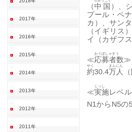
2018年
ちゅうごく
（
中国
）、
プール・ペ
2017年
カ）、サン
（イギリス
2016年
イ（カザフ
おうぼしゃすう
2015年
≪
応募者数
≫
やく
まんにん
約
30.4
万人
（
2014年
じっし
2013年
≪
実施
レベル
N1からN5の
2012年
2011年