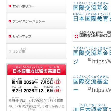
こくさいこうりゅうききん
国際交流基金
にほんこくさいきょういく
日本国際教育
こくさいこうりゅうききん
にほ
国際交流基金
の
日
こくさいこうりゅうききん
国際交流基金
ジ
https:/
こくさいこうりゅうききん
国際交流基金
ー
https:/
かいがい
がつ
しけん
おこな
とし
※
海外
では、7
月
の
試験
だけ
行
う
都市
がつ
しけん
おこな
とし
にほんごきょういく
や、12
月
の
試験
だけ
行
う
都市
がありま
JF
日本語教育
かくにん