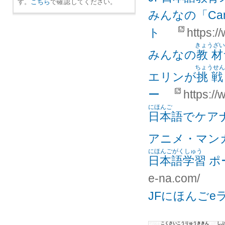
す。
こちら
で
確認
してください。
みんなの「Can
ト
https:/
きょうざい
みんなの
教材
ちょうせん
エリンが
挑戦
ー
https://
にほんご
日本語
でケア
アニメ・マン
にほんごがくしゅう
日本語学習
ポ
e-na.com/
JFにほんごe
こくさいこうりゅうききん
しぶ