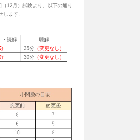
回（
12
月）試験より、以下の通り
せします。
）・読解
聴解
分
35
分
（変更なし）
分
30
分
（変更なし）