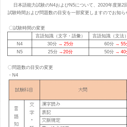
日本語能力試験の
N4
および
N5
について、
2020
年度第
2
試験時間および問題数の目安を一部変更しますのでお知ら
〇試験時間の変更
言語知識（文字・語彙）
言語知識（文法
N4
30
分
→
25
分
60
分
→
55
N5
25
分
→
20
分
50
分
→
40
〇問題数の目安の変更
・N4