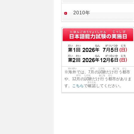
2010年
かいがい
がつ
しけん
おこな
とし
※
海外
では、7
月
の
試験
だけ
行
う
都市
がつ
しけん
おこな
とし
や、12
月
の
試験
だけ
行
う
都市
がありま
かくにん
す。
こちら
で
確認
してください。