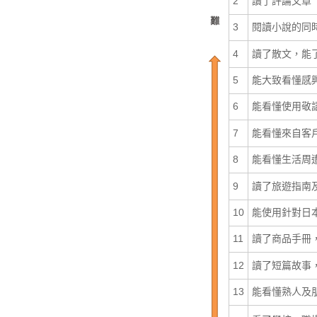
2
讀了評論文章
3
閱讀小說的同
4
讀了散文，能
5
能大致看懂感
6
能看懂使用敬
7
能看懂來自客
8
能看懂生活周
9
讀了旅遊指南
10
能使用針對日
11
讀了商品手冊
12
讀了短篇故事
13
能看懂熟人及