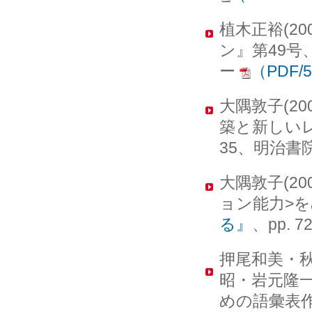
植木正裕(2
ン』第49号
ー
（PDF/
大隅敦子(2
築と新しい
35、明治書
大隅敦子(2
ョン能力>
る』
、pp. 
押尾和美・
昭・岩元隆一
めの語彙表