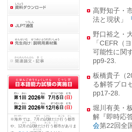
高野知子・市
法と現状」
野口裕之・大
「CEFR
可能性に関
pp9-23.
板橋貴子（2
る解答プロセ
pp17-28.
堀川有美・板
解『即時応
かいがい
がつ
しけん
おこな
とし
※
海外
では、7
月
の
試験
だけ
行
う
都市
がつ
しけん
おこな
とし
会
第22回全
や、12
月
の
試験
だけ
行
う
都市
がありま
かくにん