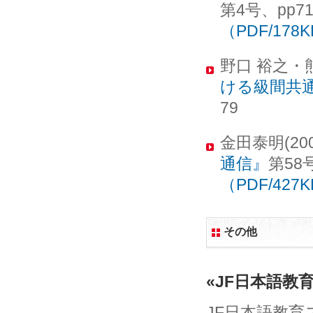
第4号、pp
（PDF/178
野口 裕之・熊
ける級間共
79
金田泰明(2
通信』
第58
（PDF/427
その他
«JF日本語教
JF日本語教