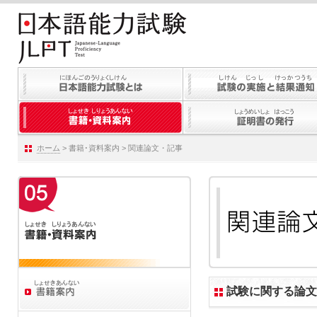
ホーム
> 書籍･資料案内 > 関連論文・記事
試験に関する論文