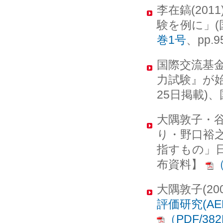
李在鎬(20
験を例に」(
巻1号
、pp.
国際交流基金
力試験』が
25日掲載)
大隅敦子・
り・野口裕之
指すもの」日
布資料】
（
大隅敦子(2
評価研究(AE
（PDF/38