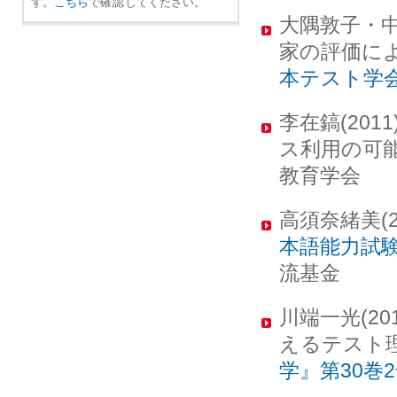
す。
こちら
で
確認
してください。
大隅敦子・中
家の評価に
本テスト学
李在鎬(20
ス利用の可
教育学会
高須奈緒美(2
本語能力試験(
流基金
川端一光(2
えるテスト理
学』第30巻