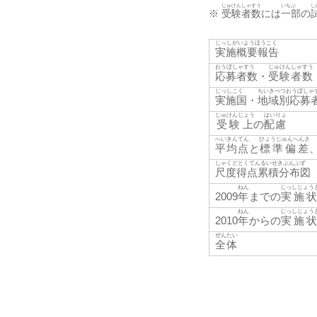
じゅけんしゃすう
いちぶ
し
※
受験者数
には
一部
の
じっしがいようほうこく
実施概要報告
おうぼしゃすう
じゅけんしゃすう
応募者数
・
受験者数
じっしこく
ちいきべつおうぼしゃ
実施国
・
地域別応募
じゅけんじょう
はいりょ
受験上
の
配慮
へいきんてん
ひょうじゅんへんさ
平均点
と
標準偏差
しゃくどとくてんるいせきぶんぷず
尺度得点累積分布図
ねん
じっしじょう
2009
年
までの
実施
ねん
じっしじょう
2010
年
からの
実施
ぜんたい
全体