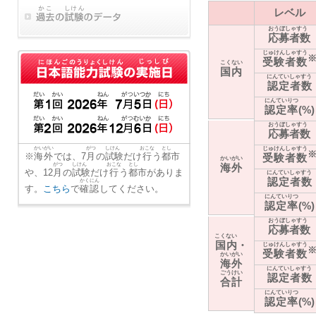
レベル
おうぼしゃすう
応募者数
じゅけんしゃすう
受験者数
こくない
国内
にんていしゃすう
認定者数
にんていりつ
認定率
(%)
おうぼしゃすう
応募者数
かいがい
がつ
しけん
おこな
とし
じゅけんしゃすう
※
海外
では、7
月
の
試験
だけ
行
う
都市
受験者数
かいがい
がつ
しけん
おこな
とし
海外
や、12
月
の
試験
だけ
行
う
都市
がありま
にんていしゃすう
認定者数
かくにん
す。
こちら
で
確認
してください。
にんていりつ
認定率
(%)
おうぼしゃすう
応募者数
こくない
国内
・
じゅけんしゃすう
受験者数
かいがい
海外
にんていしゃすう
ごうけい
認定者数
合計
にんていりつ
認定率
(%)