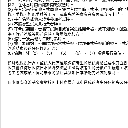
例2：在休息時間內處於開機狀態時。
(2) 在考場內接受他人或向他人提供考試幫助，或使用未經許可的
機、手機、智能手錶等工具，或事先將答案寫在桌面或文具上時。
(3) 持有偽造或他人證件參加考試時。
(4) 不服從監試人員指示者時。
(5) 在考試期間，若攜帶試題冊或答案紙離開考場，或在測驗中拍
案，錄音試題等影音資料，均屬違規行為。
(6) 進行干擾其他考生的行為時。
(7) 擅自於網站上公開試題內容或答案、試題冊或答案紙的照片，
測驗結束後的任何違規行為）。
(8) 協助上述（2）、（3）、（5）、（6）、（7）項違規行為時。
如發現違規行為，監試人員有權取消該考生的應試資格並要求其立即
因其他任何原因使日本國際交流基金會對該考生的分數產生疑慮，該
考生考試成績，同時未來將禁止其參加日本語能力測試的權利。
日本國際交流基金會對於因上述處置方式所造成的考生任何損失及任