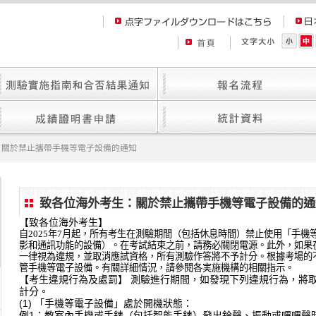
：關於禁止攜帶手機等電子設備的通知
致各位海外考生：關於禁止攜帶手機等電子設備的通
【致各位海外考生】
自
2025
年
7
月起，所有考生在測驗期間（包括休息時間）禁止使用「手機
影和通訊功能的設備）。
在考試結束之前，請務必關閉電源。此外，如果
一律視為違規，並取消應試資格，所有測驗作答將不予計分。根據考場的
管手機等電子設備。有關詳細情況，請參閱各実施機構的相關指示。
【考生違規行為及處罰】 測驗進行期間，如發現下列違規行為，將
計分。
(1) 「手機等電子設備」處於開機狀態：
例1：教室內手機或手錶（包括智能手錶）發出鈴聲、振動或嗶嗶聲