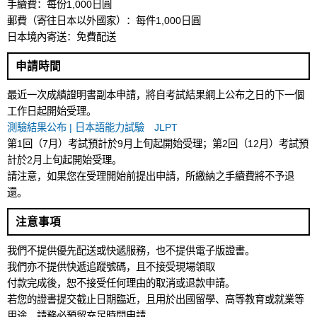
手續費：每份1,000日圓
郵費（寄往日本以外國家）：每件1,000日圓
日本境內寄送：免費配送
申請時間
最近一次成績證明書副本申請，將自考試結果網上公布之日的下一個
工作日起開始受理。
測驗結果公布 | 日本語能力試驗 JLPT
第1回（7月）考試預計於9月上旬起開始受理；第2回（12月）考試預
計於2月上旬起開始受理。
請注意，如果您在受理開始前提出申請，所繳納之手續費將不予退
還。
注意事項
我們不提供優先配送或快遞服務，也不提供電子版證書。
我們亦不提供快遞追蹤號碼，且不接受現場領取
付款完成後，恕不接受任何理由的取消或退款申請。
若您的證書提交截止日期臨近，且用於出國留學、高等教育或就業等
用途，請務必預留充足時間申請。