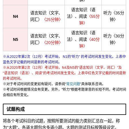
钟〉
语言知识（语
语言知识（文字、
听力〈35分
N4
法）、阅读
〈55分
词汇）
〈25分钟〉
钟〉
钟〉
语言知识（语
语言知识（文字、
听力〈30分
N5
法）、阅读
〈40分
词汇）
〈20分钟〉
钟〉
钟〉
※从2022年第2次（12月）考试开始， N1的“听力” 的考试时间发生变化。上表中
蓝色文字记载的时间是新的考试时间。
※从2020年第2次（12月）考试开始，N4及N5的“语言知识（文字、词汇）”及
“语言知识（语法）、阅读”的考试时间发生变化。上表中红色文字记载的时间是新
的考试时间。
※对于考试时间的变更如有疑问，请参阅“
常见问题
”具体联系咨询。
※考试时间根据情况会有变更。另外，"听力"根据考题录音的长短不同，考试时间
会相应有所变化。
试题构成
将各个考试科目的试题，按照所要测试的能力类别汇总在一起，称
为"大题"。各道大题包含多道小题。大题的测试目标按等级设定。