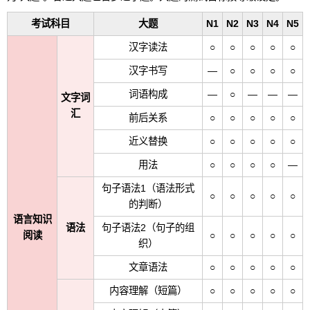
考试科目
大题
N1
N2
N3
N4
N5
汉字读法
○
○
○
○
○
汉字书写
―
○
○
○
○
词语构成
―
○
―
―
―
文字词
汇
前后关系
○
○
○
○
○
近义替换
○
○
○
○
○
用法
○
○
○
○
―
句子语法1（语法形式
○
○
○
○
○
的判断）
语言知识
语法
句子语法2（句子的组
阅读
○
○
○
○
○
织）
文章语法
○
○
○
○
○
内容理解（短篇）
○
○
○
○
○