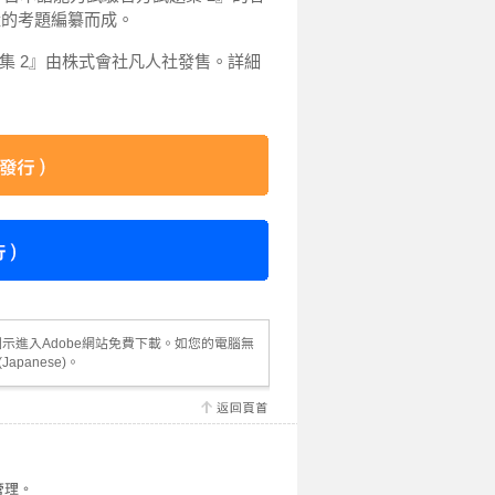
量的考題編纂而成。
集 2』由株式會社凡人社發售。詳細
左側圖示進入Adobe網站免費下載。如您的電腦無
(Japanese)
。