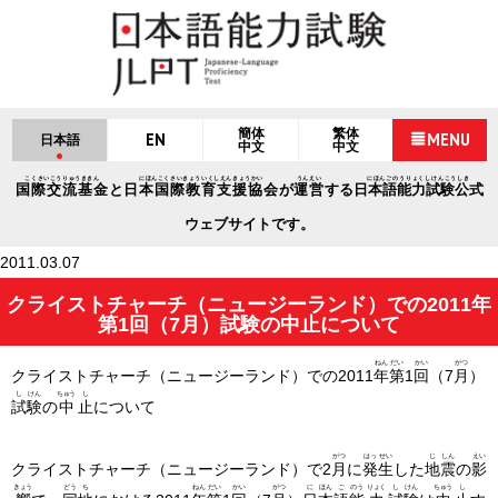
簡体
繁体
EN
MENU
日本語
中文
中文
こくさいこうりゅうききん
にほんこくさいきょういくしえんきょうかい
うんえい
にほんごのうりょくしけんこうしき
国際交流基金
と
日本国際教育支援協会
が
運営
する
日本語能力試験公式
ウェブサイトです。
2011.03.07
クライストチャーチ（ニュージーランド）での2011年
第1回（7月）試験の中止について
ねん
だい
かい
がつ
クライストチャーチ（ニュージーランド）での2011
年
第
1
回
（7
月
）
し
けん
ちゅう
し
試
験
の
中
止
について
がつ
はっ
せい
じ
しん
えい
クライストチャーチ（ニュージーランド）で2
月
に
発
生
した
地
震
の
影
きょう
どう
ち
ねん
だい
かい
がつ
に
ほん
ご
のう
りょく
し
けん
ちゅう
し