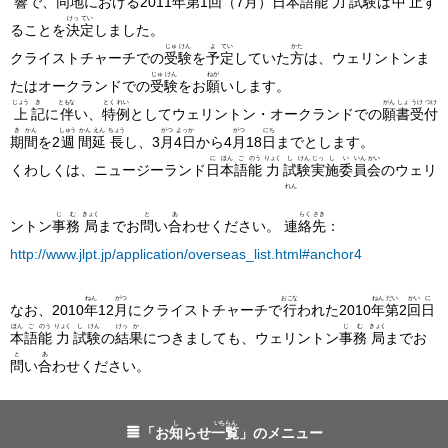
響
で、
同
地
における2011
年
第
1
回
（7
月
）
日
本
語
能
力
試
験
は
中
止
す
けっ
てい
ることを
決
定
しました。
じゅ
けん
よ
てい
かた
クライストチャーチでの
受
験
を
予
定
していた
方
は、ウェリントンま
じゅ
けん
ねが
たはオークランドでの
受
験
をお
願
いします。
じょう
き
ともな
とく
れい
がん
しょ
うけ
つけ
上
記
に
伴
い、
特
例
としてウェリントン・オークランドでの
願
書
受
付
き
かん
しゅう
かん
えん
ちょう
がつ
よっか
がつ
にち
期
間
を2
週
間
延
長
し、3
月
4日
から4
月
18
日
までとします。
に
ほん
ご
のう
りょく
し
けん
じっ
し
い
いん
かい
くわしくは、ニュージーランド
日
本
語
能
力
試
験
実
施
委
員
会
のウェリ
れん
じ
む
きょく
と
あ
らく
さき
ントン
事
務
局
までお
問
い
合
わせください。
連
絡
先
：
http://www.jlpt.jp/application/overseas_list.html#anchor4
ねん
がつ
おこな
ねん
だい
かい
に
なお、2010
年
12
月
にクライストチャーチで
行
われた2010
年
第
2
回
日
ほん
ご
のう
りょく
し
けん
けっ
か
じ
む
きょく
本
語
能
力
試
験
の
結
果
につきましても、ウェリントン
事
務
局
までお
と
あ
問
い
合
わせください。
し
いちらん
「お
知
らせ
一覧
」のメニュー