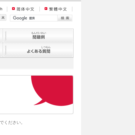
でください。